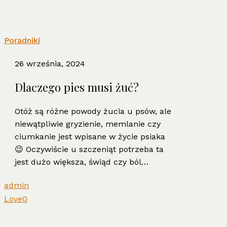
Dlaczego
Poradniki
pies
26 września, 2024
musi
żuć?
Dlaczego pies musi żuć?
Otóż są różne powody żucia u psów, ale
niewątpliwie gryzienie, memlanie czy
ciumkanie jest wpisane w życie psiaka
😉 Oczywiście u szczeniąt potrzeba ta
jest dużo większa, świąd czy ból…
admin
Love
0