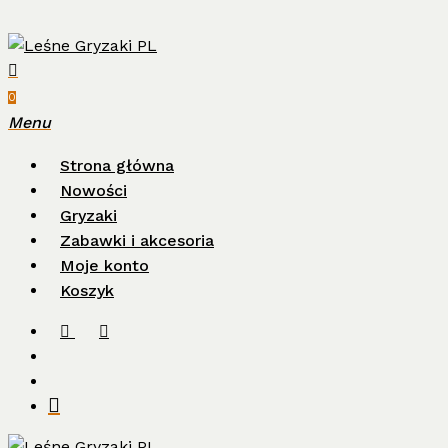
Close
art
Skip
Cart
to
main
search
account
content
0
Menu
Strona główna
Nowości
Gryzaki
Zabawki i akcesoria
Moje konto
Koszyk
facebook
instagram
search
account