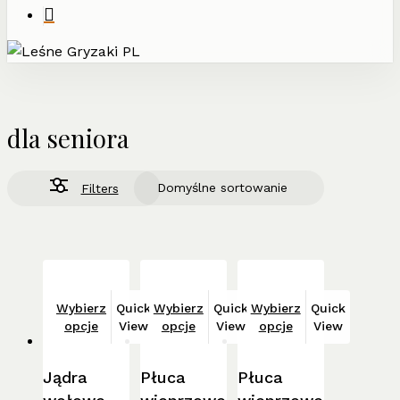
dla seniora
Filters
Ten
Ten
Ten
Wybierz
Quick
Wybierz
Quick
Wybierz
Quick
produkt
produkt
produkt
opcje
View
opcje
View
opcje
View
ma
ma
ma
wiele
wiele
wiele
Jądra
Płuca
Płuca
wariantów.
wariantów.
wariantów.