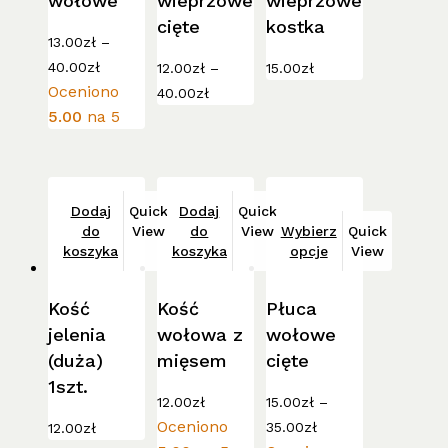
wołowe
wieprzowe
wieprzowe
Opcje
Opcje
Opcje
cięte
kostka
można
można
można
13.00
zł
–
Zakres
wybrać
wybrać
wybrać
40.00
zł
12.00
zł
–
15.00
zł
cen:
na
na
na
Zakres
Oceniono
40.00
zł
od
cen:
stronie
stronie
stronie
5.00
na 5
13.00zł
od
do
produktu
produktu
produktu
12.00zł
40.00zł
do
40.00zł
Dodaj
Quick
Dodaj
Quick
Ten
do
View
do
View
Wybierz
Quick
produkt
koszyka
koszyka
opcje
View
ma
wiele
Kość
Kość
Płuca
wariantów.
jelenia
wołowa z
wołowe
Opcje
(duża)
mięsem
cięte
można
1szt.
wybrać
12.00
zł
15.00
zł
–
na
Zakres
Oceniono
35.00
zł
12.00
zł
cen:
stronie