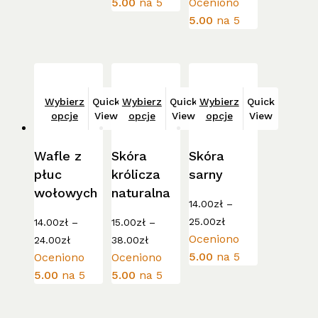
5.00
na 5
Oceniono
od
produktu
5.00
na 5
15.00zł
do
35.00zł
Ten
Ten
Ten
Wybierz
Quick
Wybierz
Quick
Wybierz
Quick
produkt
produkt
produkt
opcje
View
opcje
View
opcje
View
ma
ma
ma
wiele
wiele
wiele
Wafle z
Skóra
Skóra
wariantów.
wariantów.
wariantów.
płuc
królicza
sarny
Opcje
Opcje
Opcje
wołowych
naturalna
można
można
można
14.00
zł
–
Zakres
wybrać
wybrać
wybrać
25.00
zł
14.00
zł
–
15.00
zł
–
cen:
na
na
na
Zakres
Zakres
Oceniono
24.00
zł
38.00
zł
od
cen:
cen:
stronie
stronie
stronie
5.00
na 5
Oceniono
Oceniono
14.00zł
od
od
do
produktu
produktu
produktu
5.00
na 5
5.00
na 5
14.00zł
15.00zł
25.00zł
do
do
24.00zł
38.00zł