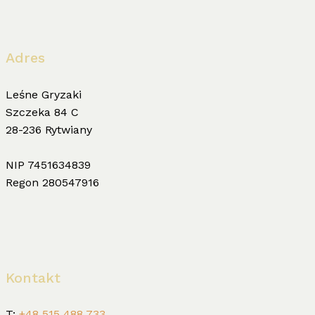
Adres
Leśne Gryzaki
Szczeka 84 C
28-236 Rytwiany
NIP 7451634839
Regon 280547916
Kontakt
T:
+48 515 488 733