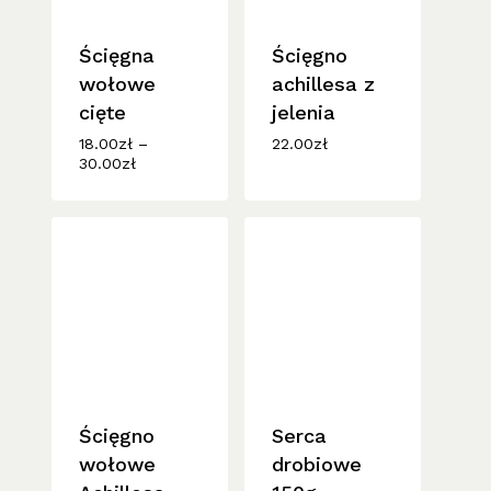
Ścięgna
Ścięgno
wołowe
achillesa z
cięte
jelenia
18.00
zł
–
22.00
zł
Zakres
30.00
zł
cen:
od
18.00zł
do
30.00zł
Ścięgno
Serca
wołowe
drobiowe