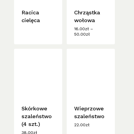
Racica
Chrząstka
cielęca
wołowa
16.00
zł
–
Zakres
50.00
zł
cen:
od
16.00zł
do
50.00zł
Skórkowe
Wieprzowe
szaleństwo
szaleństwo
(4 szt.)
22.00
zł
38.00
zł