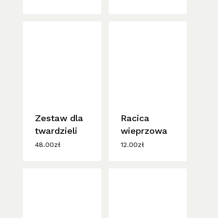
Zestaw dla
Racica
twardzieli
wieprzowa
48.00
zł
12.00
zł