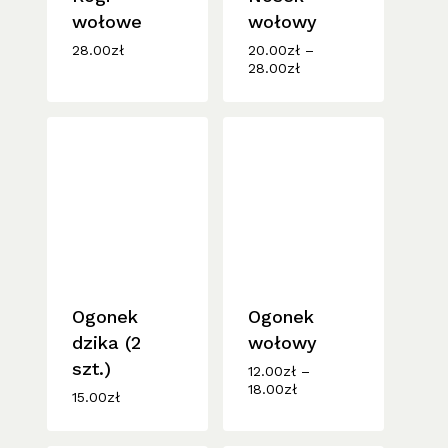
wołowe
wołowy
28.00
zł
20.00
zł
–
Zakres
28.00
zł
cen:
od
20.00zł
do
28.00zł
Ogonek
Ogonek
dzika (2
wołowy
szt.)
12.00
zł
–
Zakres
18.00
zł
15.00
zł
cen:
od
12.00zł