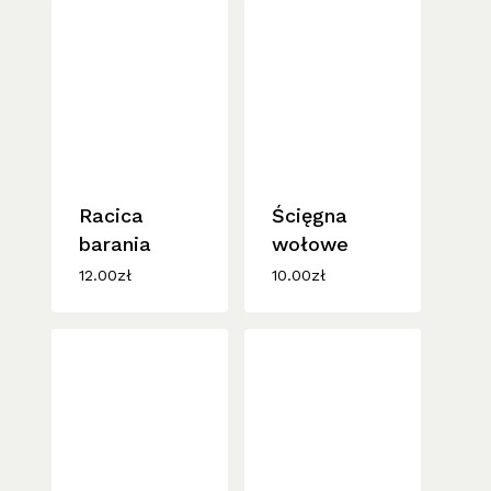
do
18.00zł
Racica
Ścięgna
barania
wołowe
12.00
zł
10.00
zł