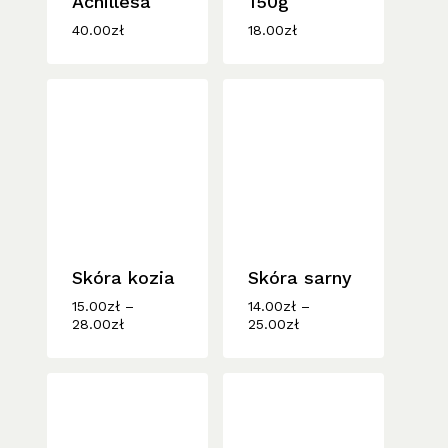
Achillesa
150g
40.00
zł
18.00
zł
Skóra kozia
Skóra sarny
15.00
zł
–
14.00
zł
–
Zakres
Zakres
28.00
zł
25.00
zł
cen:
cen:
od
od
15.00zł
14.00zł
do
do
28.00zł
25.00zł