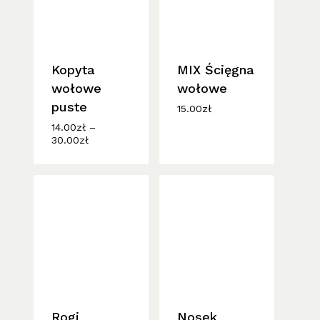
Kopyta
MIX Ścięgna
wołowe
wołowe
puste
15.00
zł
14.00
zł
–
Zakres
30.00
zł
cen:
od
14.00zł
do
30.00zł
Rogi
Nosek