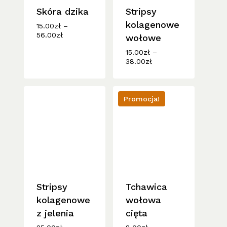
Skóra dzika
Stripsy
kolagenowe
15.00
zł
–
Zakres
56.00
zł
wołowe
cen:
15.00
zł
–
od
Zakres
38.00
zł
15.00zł
cen:
do
od
56.00zł
15.00zł
do
Promocja!
38.00zł
Stripsy
Tchawica
kolagenowe
wołowa
z jelenia
cięta