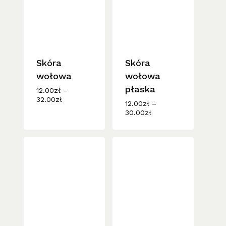
Skóra
Skóra
wołowa
wołowa
płaska
12.00
zł
–
Zakres
32.00
zł
12.00
zł
–
cen:
Zakres
30.00
zł
od
cen:
12.00zł
od
do
12.00zł
32.00zł
do
30.00zł