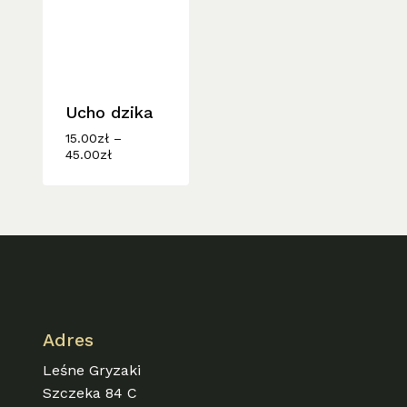
Ucho dzika
15.00
zł
–
Zakres
45.00
zł
cen:
od
15.00zł
do
45.00zł
Adres
Leśne Gryzaki
Szczeka 84 C