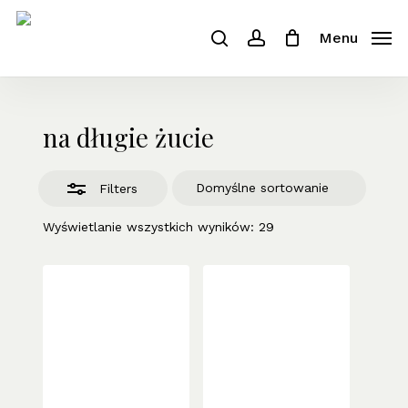
Close
Cart
Skip
Cart
to
Menu
Close
search
account
main
Filters
content
na długie żucie
Filters
Wyświetlanie wszystkich wyników: 29