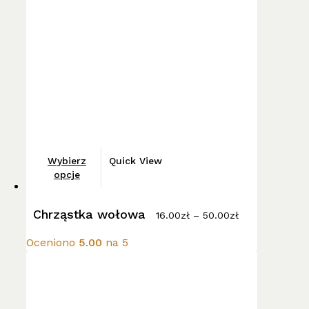
wybrać
na
stronie
produktu
Ten
Wybierz
Quick View
produkt
opcje
ma
Zakres
wiele
Chrząstka wołowa
cen:
16.00
zł
–
50.00
zł
wariantów.
od
16.00zł
Opcje
Oceniono
5.00
na 5
do
można
50.00zł
wybrać
na