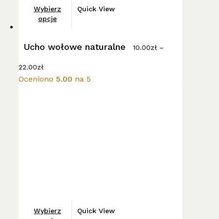
Ten
Wybierz
Quick View
produkt
opcje
ma
wiele
Ucho wołowe naturalne
10.00
zł
–
wariantów.
Zakres
Opcje
22.00
zł
cen:
można
Oceniono
5.00
na 5
od
wybrać
10.00zł
do
na
22.00zł
stronie
produktu
Ten
Wybierz
Quick View
produkt