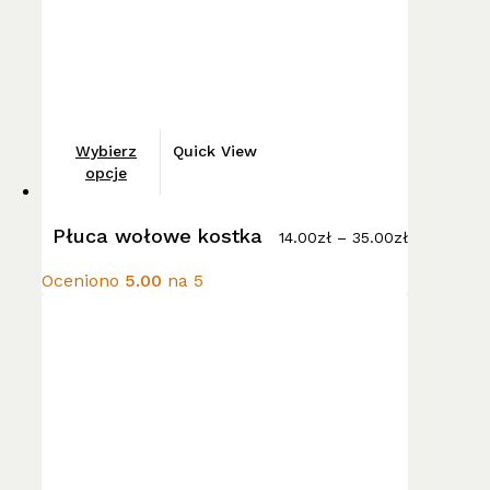
Ten
Wybierz
Quick View
produkt
opcje
ma
Zakres
wiele
Płuca wołowe kostka
cen:
14.00
zł
–
35.00
zł
wariantów.
od
14.00zł
Opcje
Oceniono
5.00
na 5
do
można
35.00zł
wybrać
na
stronie
produktu