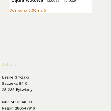
Jądra wołowe
13.00
zł
–
40.00
zł
wariantów.
od
13.00zł
Opcje
Oceniono
5.00
na 5
do
można
40.00zł
wybrać
na
stronie
produktu
Adres
Leśne Gryzaki
Szczeka 84 C
28-236 Rytwiany
NIP 7451634839
Regon 280547916