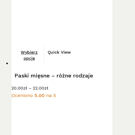
stronie
produktu
Ten
Wybierz
Quick View
produkt
opcje
ma
wiele
Paski mięsne – różne rodzaje
wariantów.
Zakres
Opcje
20.00
zł
–
22.00
zł
cen:
można
Oceniono
5.00
na 5
od
wybrać
20.00zł
do
na
22.00zł
stronie
produktu