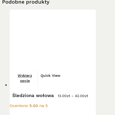
Podobne produkty
Ten
Wybierz
Quick View
produkt
opcje
ma
Zakres
wiele
Śledziona wołowa
cen:
13.00
zł
–
42.00
zł
wariantów.
od
13.00zł
Opcje
Oceniono
5.00
na 5
do
można
42.00zł