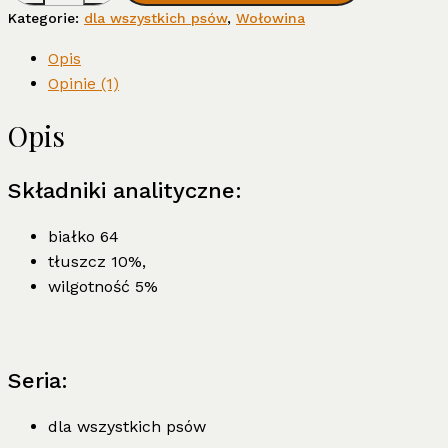
wołowy
Kategorie:
dla wszystkich psów
,
Wołowina
150g
Opis
Opinie (1)
Opis
Składniki analityczne:
białko 64
tłuszcz 10%,
wilgotność 5%
Seria:
dla wszystkich psów