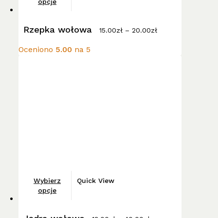
opcje
ma
Zakres
wiele
Rzepka wołowa
cen:
15.00
zł
–
20.00
zł
wariantów.
od
15.00zł
Opcje
Oceniono
5.00
na 5
do
można
20.00zł
wybrać
na
stronie
produktu
Ten
Wybierz
Quick View
produkt
opcje
ma
Zakres
wiele
cen: