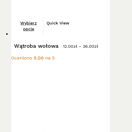
Ten
Wybierz
Quick View
produkt
opcje
ma
Zakres
wiele
Wątroba wołowa
cen:
12.00
zł
–
36.00
zł
wariantów.
od
12.00zł
Opcje
Oceniono
5.00
na 5
do
można
36.00zł
wybrać
na
stronie
produktu