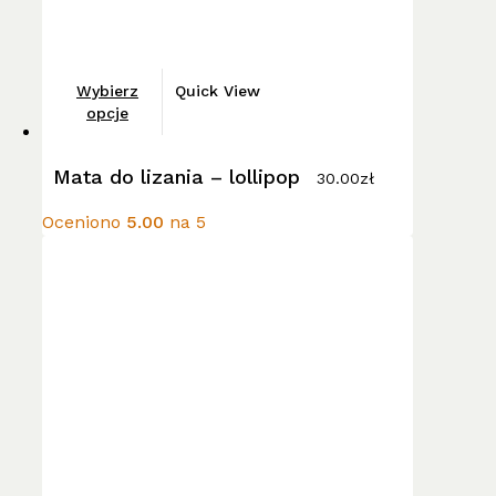
Ten
Wybierz
Quick View
produkt
opcje
ma
wiele
Mata do lizania – lollipop
30.00
zł
wariantów.
Opcje
Oceniono
5.00
na 5
można
wybrać
na
stronie
produktu