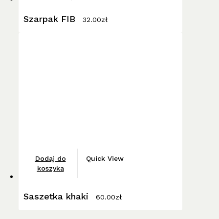
ma
wiele
Szarpak FIB
32.00
zł
wariantów.
Opcje
można
wybrać
na
stronie
produktu
Dodaj do
Quick View
koszyka
Saszetka khaki
60.00
zł