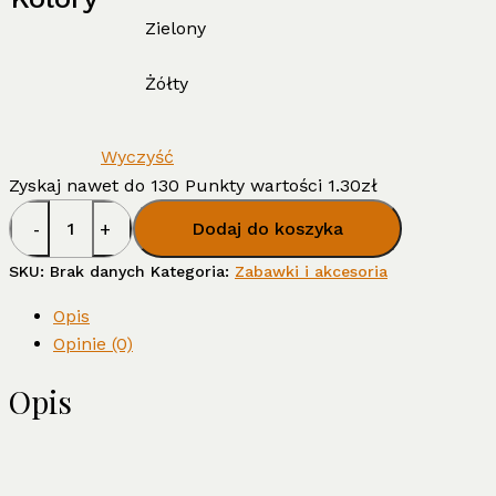
Zielony
Żółty
Wyczyść
Zyskaj nawet do 130 Punkty wartości
1.30
zł
ilość
Dodaj do koszyka
Frisboo
SKU:
Brak danych
Kategoria:
Zabawki i akcesoria
Opis
Opinie (0)
Opis