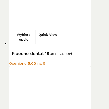
Ten
Wybierz
Quick View
produkt
opcje
ma
wiele
Fiboone dental 19cm
24.00
zł
wariantów.
Opcje
Oceniono
5.00
na 5
można
wybrać
na
stronie
produktu