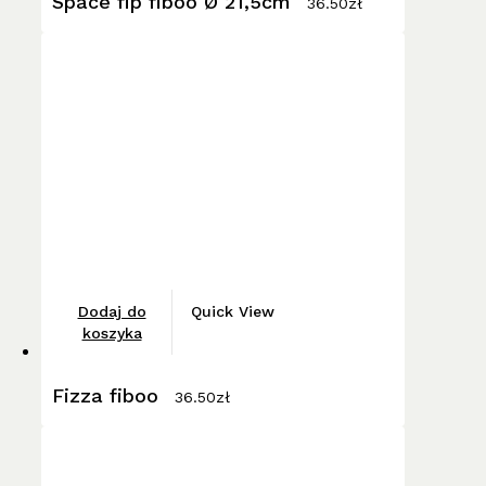
Space fip fiboo Ø 21,5cm
36.50
zł
Dodaj do
Quick View
koszyka
Fizza fiboo
36.50
zł