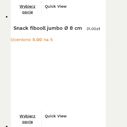
Ten
Wybierz
Quick View
produkt
opcje
ma
wiele
Snack fibooll jumbo Ø 8 cm
31.00
zł
wariantów.
Opcje
Oceniono
5.00
na 5
można
wybrać
na
stronie
produktu
Ten
Wybierz
Quick View
produkt
opcje