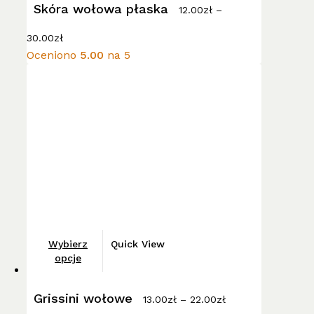
wiele
Skóra wołowa płaska
12.00
zł
–
wariantów.
Zakres
Opcje
30.00
zł
cen:
można
Oceniono
5.00
na 5
od
wybrać
12.00zł
do
na
30.00zł
stronie
produktu
Ten
Wybierz
Quick View
produkt
opcje
ma
Zakres
wiele
Grissini wołowe
cen:
13.00
zł
–
22.00
zł
wariantów.
od