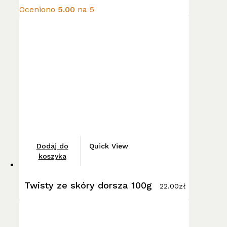
13.00zł
Opcje
Oceniono
5.00
na 5
do
można
22.00zł
wybrać
na
stronie
produktu
Dodaj do
Quick View
koszyka
Twisty ze skóry dorsza 100g
22.00
zł