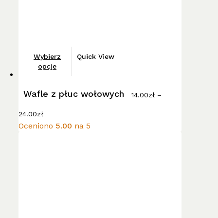
Ten
Wybierz
Quick View
produkt
opcje
ma
wiele
Wafle z płuc wołowych
14.00
zł
–
wariantów.
Zakres
Opcje
24.00
zł
cen:
można
Oceniono
5.00
na 5
od
wybrać
14.00zł
do
na
24.00zł
stronie
produktu