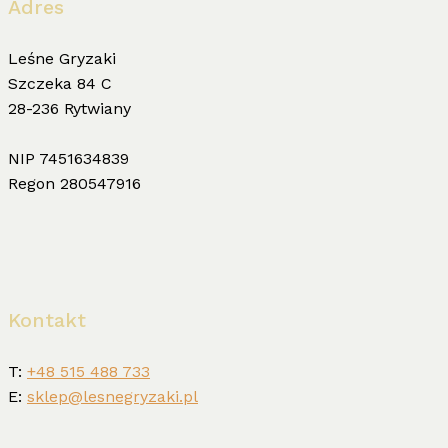
Adres
Leśne Gryzaki
Szczeka 84 C
28-236 Rytwiany
NIP 7451634839
Regon 280547916
Kontakt
T:
+48 515 488 733
E:
sklep@lesnegryzaki.pl