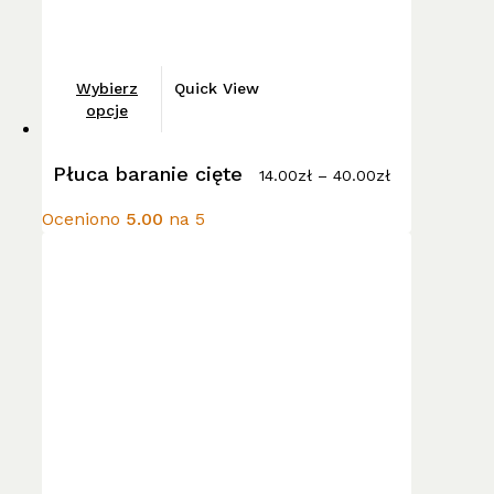
Ten
Wybierz
Quick View
produkt
opcje
ma
Zakres
wiele
Płuca baranie cięte
cen:
14.00
zł
–
40.00
zł
wariantów.
od
14.00zł
Opcje
Oceniono
5.00
na 5
do
można
40.00zł
wybrać
na
stronie
produktu