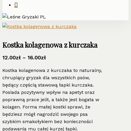
Kostka kolagenowa z kurczaka
Zakres
12.00
zł
–
16.00
zł
cen:
Kostka kolagenowa z kurczaka to naturalny,
od
chrupiący gryzak dla wszystkich psów,
12.00zł
będący częścią stawową łapki kurczaka.
do
Posiada pozytywny wpływ na apetyt oraz
16.00zł
poprawną prace jelit, a także jest bogata w
kolagen. Forma małej kostki sprawi, że
będziesz mógł nagrodzić swojego psa
szybkim smakołykiem bez konieczności
podawania mu całej kurzej łapki.