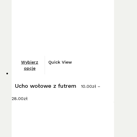
Ten
Wybierz
Quick View
produkt
opcje
ma
wiele
Ucho wołowe z futrem
10.00
zł
–
wariantów.
Zakres
Opcje
28.00
zł
cen:
można
od
wybrać
10.00zł
do
na
28.00zł
stronie
produktu