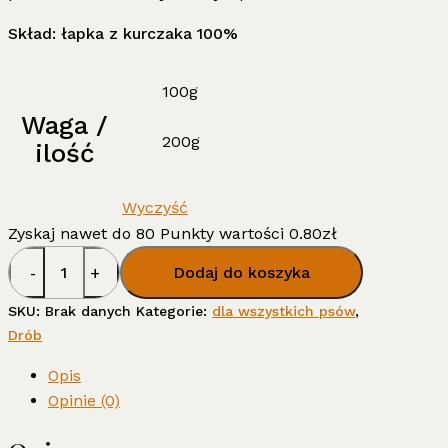
Skład: łapka z kurczaka 100%
100g
Waga /
200g
ilość
Wyczyść
Zyskaj nawet do 80 Punkty wartości
0.80
zł
ilość
Dodaj do koszyka
Kostka
kolagenowa
SKU:
Brak danych
Kategorie:
dla wszystkich psów
,
z
Drób
kurczaka
Opis
Opinie (0)