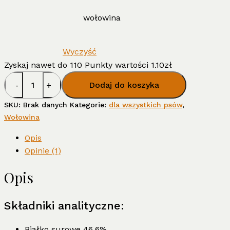
wołowina
Wyczyść
Zyskaj nawet do 110 Punkty wartości
1.10
zł
ilość
Dodaj do koszyka
Paski
mięsne
SKU:
Brak danych
Kategorie:
dla wszystkich psów
,
-
Wołowina
różne
Opis
rodzaje
Opinie (1)
Opis
Składniki analityczne:
Białko surowe 46,6%