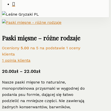
Paski mięsne – różne rodzaje
Oceniony
5.00
na 5 na podstawie
1
oceny
klienta
1
opinia klienta
Zakres
20.00
zł
–
22.00
zł
cen:
Nasze paski mięsne to naturalne,
od
monoproteinowa przysmaki w wygodnej do
20.00zł
podania psu formie, dającej się łatwo
do
podzielić na mniejsze części. Nie zawierają
22.00zł
żadnych konserwantów, barwników,