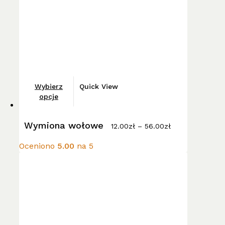
na
stronie
produktu
Ten
Wybierz
Quick View
produkt
opcje
ma
Zakres
wiele
Wymiona wołowe
cen:
12.00
zł
–
56.00
zł
wariantów.
od
12.00zł
Opcje
Oceniono
5.00
na 5
do
można
56.00zł
wybrać
na
stronie
produktu