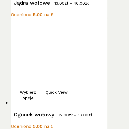
Jądra wołowe
cen:
13.00
zł
–
40.00
zł
wariantów.
od
13.00zł
Opcje
Oceniono
5.00
na 5
do
można
40.00zł
wybrać
na
stronie
produktu
Ten
Wybierz
Quick View
produkt
opcje
ma
Zakres
wiele
Ogonek wołowy
cen:
12.00
zł
–
18.00
zł
wariantów.
od
12.00zł
Opcje
Oceniono
5.00
na 5