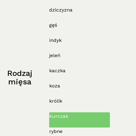
dziczyzna
gęś
indyk
jeleń
kaczka
Rodzaj
mięsa
koza
królik
kurczak
rybne