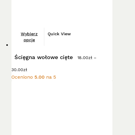
Ten
Wybierz
Quick View
produkt
opcje
ma
wiele
Ścięgna wołowe cięte
18.00
zł
–
wariantów.
Zakres
Opcje
30.00
zł
cen:
można
Oceniono
5.00
na 5
od
wybrać
18.00zł
do
na
30.00zł
stronie
produktu