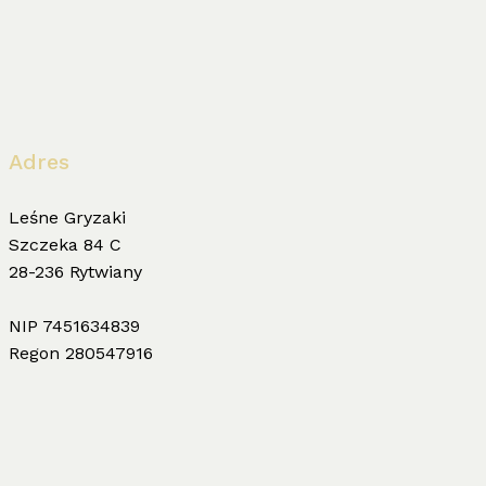
na
stronie
produktu
Adres
Leśne Gryzaki
Szczeka 84 C
28-236 Rytwiany
NIP 7451634839
Regon 280547916