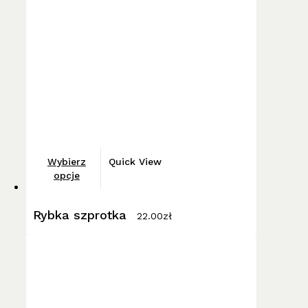
Ten
Wybierz
Quick View
produkt
opcje
ma
wiele
Rybka szprotka
22.00
zł
wariantów.
Opcje
można
wybrać
na