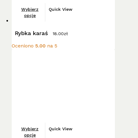
Ten
Wybierz
Quick View
produkt
opcje
ma
wiele
Rybka karaś
18.00
zł
wariantów.
Opcje
Oceniono
5.00
na 5
można
wybrać
na
stronie
produktu
Ten
Wybierz
Quick View
produkt
opcje