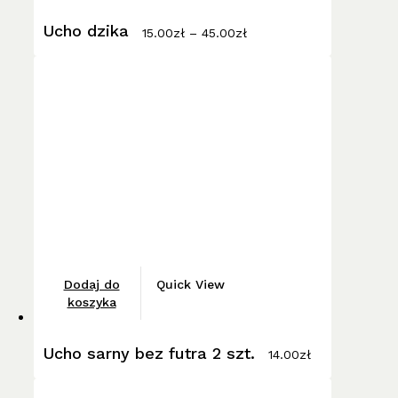
Zakres
wiele
Ucho dzika
cen:
15.00
zł
–
45.00
zł
wariantów.
od
15.00zł
Opcje
do
można
45.00zł
wybrać
na
stronie
produktu
Dodaj do
Quick View
koszyka
Ucho sarny bez futra 2 szt.
14.00
zł