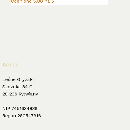
Opcje
Oceniono
5.00
na 5
do
można
56.00zł
wybrać
na
stronie
produktu
Adres
Leśne Gryzaki
Szczeka 84 C
28-236 Rytwiany
NIP 7451634839
Regon 280547916