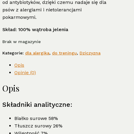
od antybiotyków, dzięki czemu nadaje się dla
psów z alergiami i nietolerancjami
pokarmowymi.
Skład: 100% wątroba jelenia
Brak w magazynie
Kategorie:
dla alergika
,
do treningu
,
Dziczyzna
Opis
Opinie (0)
Opis
Składniki analityczne:
Białko surowe 58%
Tłuszcz surowy 26%
Wilgotność 7%