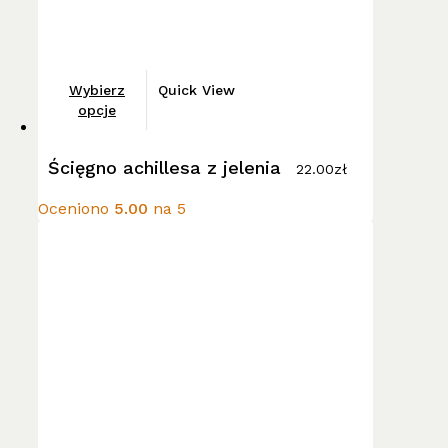
Ten
Wybierz
Quick View
produkt
opcje
ma
wiele
Ścięgno achillesa z jelenia
22.00
zł
wariantów.
Opcje
Oceniono
5.00
na 5
można
wybrać
na
stronie
produktu