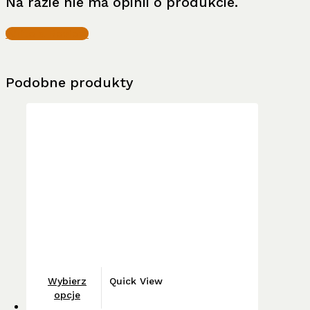
Na razie nie ma opinii o produkcie.
Write a Review
Podobne produkty
Ten
Wybierz
Quick View
produkt
opcje
ma