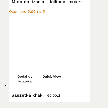
Mata do lizania – lollipop
30.00
zł
wariantów.
Opcje
Oceniono
5.00
na 5
można
wybrać
na
stronie
produktu
Dodaj do
Quick View
koszyka
Saszetka khaki
60.00
zł