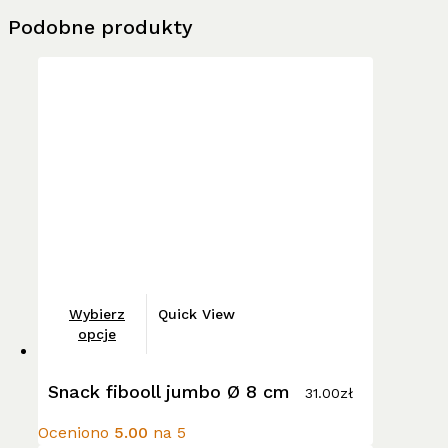
Podobne produkty
Ten
Wybierz
Quick View
produkt
opcje
ma
wiele
Snack fibooll jumbo Ø 8 cm
31.00
zł
wariantów.
Opcje
Oceniono
5.00
na 5