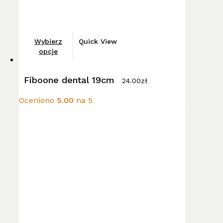
Ten
Wybierz
Quick View
produkt
opcje
ma
wiele
Fiboone dental 19cm
24.00
zł
wariantów.
Opcje
Oceniono
5.00
na 5
można
wybrać
na
stronie
produktu