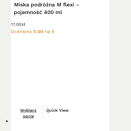
wiele
Miska podróżna M flexi –
wariantów.
pojemność 400 ml
Opcje
można
17.00
zł
wybrać
Oceniono
5.00
na 5
na
stronie
produktu
Ten
Wybierz
Quick View
produkt
opcje
ma
wiele