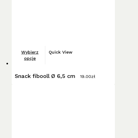
stronie
produktu
Ten
Wybierz
Quick View
produkt
opcje
ma
wiele
Snack fibooll Ø 6,5 cm
19.00
zł
wariantów.
Opcje
można
wybrać
na
stronie
produktu