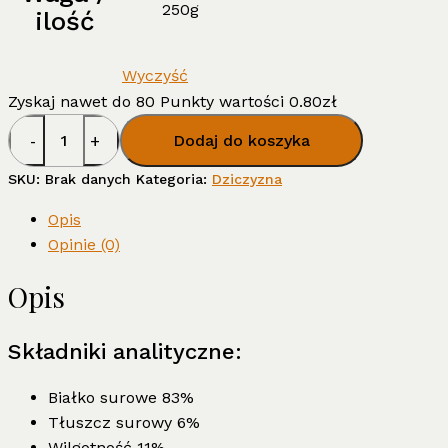
250g
ilość
Wyczyść
Zyskaj nawet do 80 Punkty wartości
0.80
zł
ilość
Dodaj do koszyka
Skóra
jelenia
SKU:
Brak danych
Kategoria:
Dziczyzna
Opis
Opinie (0)
Opis
Składniki analityczne:
Białko surowe 83%
Tłuszcz surowy 6%
Wilgotność 11%