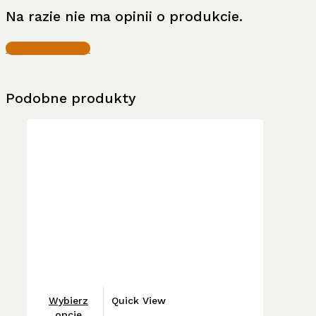
Na razie nie ma opinii o produkcie.
Write a Review
Podobne produkty
Ten
Wybierz
Quick View
produkt
opcje