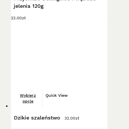
jelenia 120g
22.00
zł
Ten
Wybierz
Quick View
produkt
opcje
ma
wiele
Dzikie szaleństwo
32.00
zł
wariantów.
Opcje