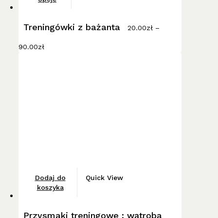
ma
wiele
Treningówki z bażanta
20.00
zł
–
wariantów.
Zakres
Opcje
90.00
zł
cen:
można
od
wybrać
20.00zł
do
na
90.00zł
stronie
produktu
Dodaj do
Quick View
koszyka
Przysmaki treningowe : wątroba