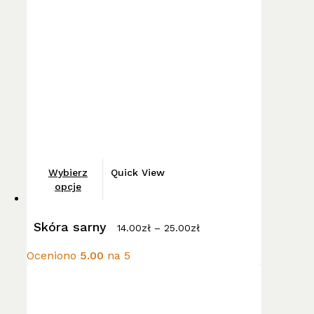
można
wybrać
na
stronie
produktu
Ten
Wybierz
Quick View
produkt
opcje
ma
Zakres
wiele
Skóra sarny
cen:
14.00
zł
–
25.00
zł
wariantów.
od
14.00zł
Opcje
Oceniono
5.00
na 5
do
można
25.00zł
wybrać
na