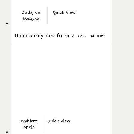
Dodaj do
Quick View
koszyka
Ucho sarny bez futra 2 szt.
14.00
zł
Ten
Wybierz
Quick View
produkt
opcje
ma