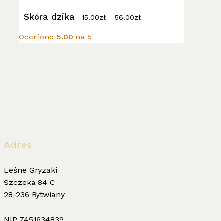
Zakres
wiele
Skóra dzika
cen:
15.00
zł
–
56.00
zł
wariantów.
od
15.00zł
Opcje
Oceniono
5.00
na 5
do
można
56.00zł
wybrać
na
stronie
produktu
Adres
Leśne Gryzaki
Szczeka 84 C
28-236 Rytwiany
NIP 7451634839