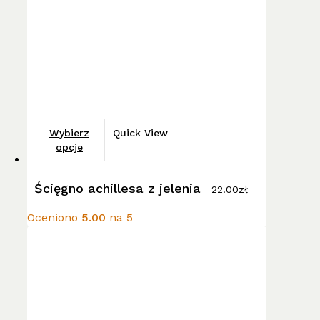
stronie
produktu
Ten
Wybierz
Quick View
produkt
opcje
ma
wiele
Ścięgno achillesa z jelenia
22.00
zł
wariantów.
Opcje
Oceniono
5.00
na 5
można
wybrać
na
stronie
produktu