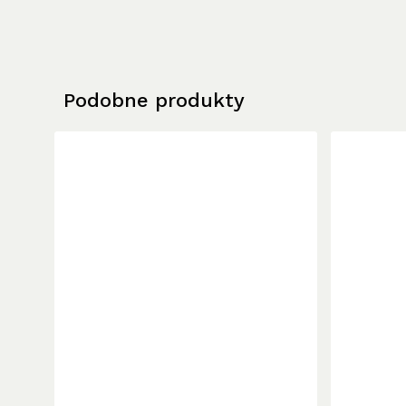
Podobne produkty
Ten
produkt
ma