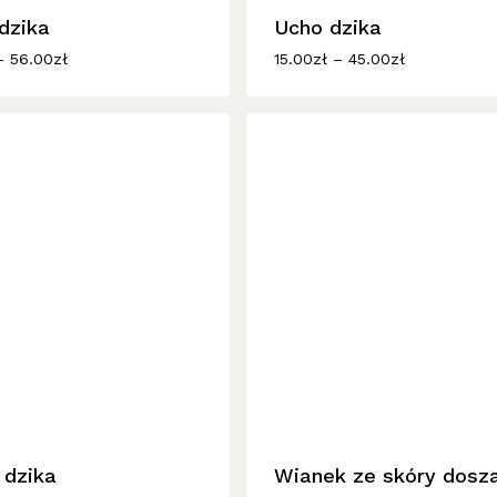
dzika
wiele
Ucho dzika
w.
wariantów.
Zakres
Zakres
–
56.00
zł
15.00
zł
–
45.00
zł
cen:
cen:
Opcje
od
od
można
15.00zł
15.00zł
wybrać
do
do
56.00zł
45.00zł
na
stronie
produktu
 dzika
Wianek ze skóry dosz