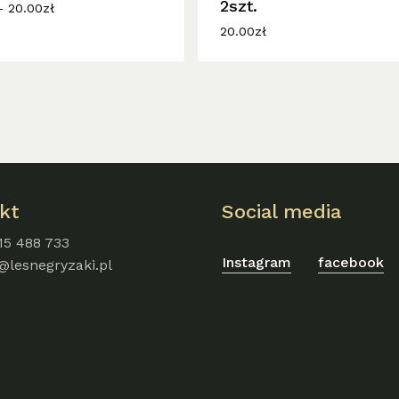
w.
2szt.
Zakres
–
20.00
zł
cen:
20.00
zł
od
12.00zł
do
20.00zł
kt
Social media
15 488 733
Instagram
facebook
@lesnegryzaki.pl