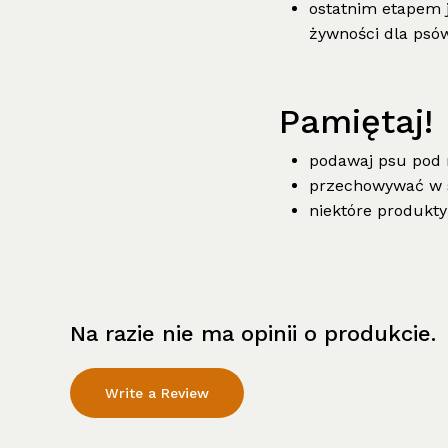
ostatnim etapem j
żywności dla psó
Pamiętaj!
podawaj psu pod
przechowywać w 
niektóre produkty
Na razie nie ma opinii o produkcie.
Write a Review