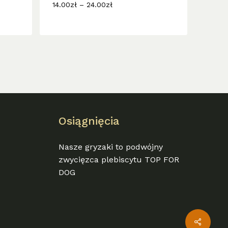
wariantów.
Zakres
14.00
zł
–
24.00
zł
cen:
Opcje
od
można
14.00zł
wybrać
do
24.00zł
na
stronie
produktu
Osiągnięcia
Nasze gryzaki to podwójny
zwycięzca plebiscytu TOP FOR
DOG