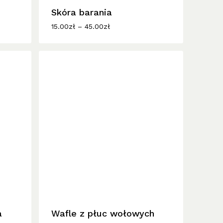
wiele
Skóra barania
wariantów.
Zakres
15.00
zł
–
45.00
zł
cen:
Opcje
od
można
15.00zł
wybrać
do
45.00zł
na
stronie
produktu
Ten
produkt
ma
a
wiele
Wafle z płuc wołowych