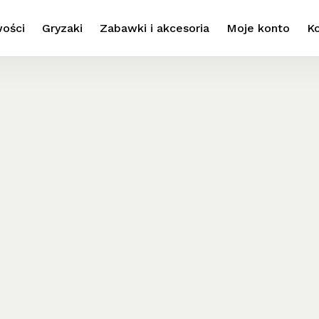
Close
Cart
Cart
ości
Gryzaki
Zabawki i akcesoria
Moje konto
K