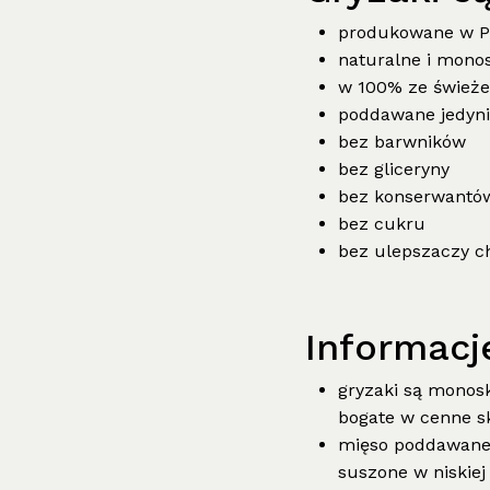
produkowane w P
naturalne i mono
w 100% ze świeże
poddawane jedyni
bez barwników
bez gliceryny
bez konserwantó
bez cukru
bez ulepszaczy 
Informacj
gryzaki są monos
bogate w cenne sk
mięso poddawane j
suszone w niskie