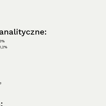
analityczne:
,3%
1,2%
e
: