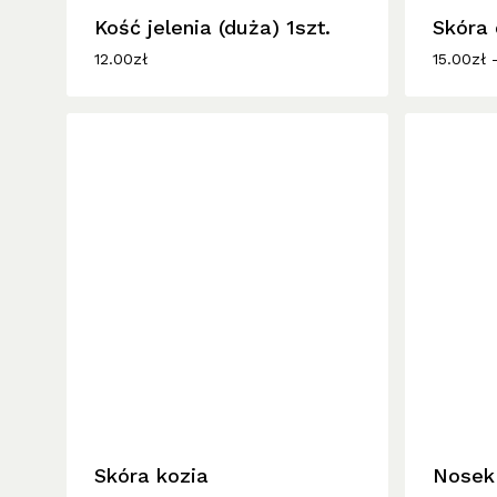
Kość jelenia (duża) 1szt.
wiele
Skóra 
wariantó
12.00
zł
15.00
zł
Opcje
można
wybrać
na
stronie
produktu
Ten
Ten
produkt
produkt
ma
ma
wiele
Skóra kozia
wiele
Nosek