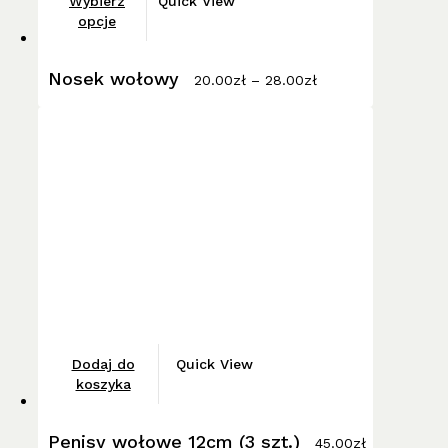
Wybierz
Quick View
produkt
opcje
ma
Zakres
wiele
Nosek wołowy
cen:
20.00
zł
–
28.00
zł
wariantów.
od
20.00zł
Opcje
do
można
28.00zł
wybrać
na
stronie
produktu
Dodaj do
Quick View
koszyka
Penisy wołowe 12cm (3 szt.)
45.00
zł