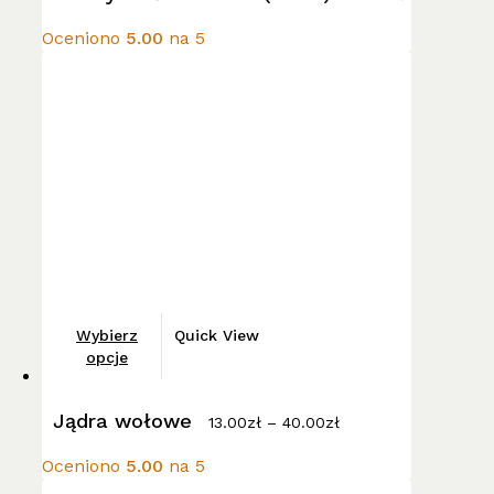
Oceniono
5.00
na 5
Ten
Wybierz
Quick View
produkt
opcje
ma
Zakres
wiele
Jądra wołowe
cen:
13.00
zł
–
40.00
zł
wariantów.
od
13.00zł
Opcje
Oceniono
5.00
na 5
do
można