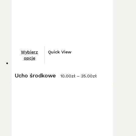
stronie
produktu
Ten
Wybierz
Quick View
produkt
opcje
ma
Zakres
wiele
Ucho środkowe
cen:
10.00
zł
–
35.00
zł
wariantów.
od
10.00zł
Opcje
do
można
35.00zł
wybrać
na
stronie
produktu