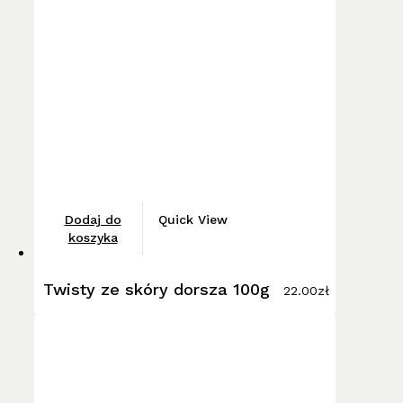
40.00zł
wybrać
na
stronie
produktu
Dodaj do
Quick View
koszyka
Twisty ze skóry dorsza 100g
22.00
zł