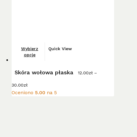
Ten
Wybierz
Quick View
produkt
opcje
ma
wiele
Skóra wołowa płaska
12.00
zł
–
wariantów.
Zakres
Opcje
30.00
zł
cen:
można
Oceniono
5.00
na 5
od
wybrać
12.00zł
do
na
30.00zł
stronie
produktu