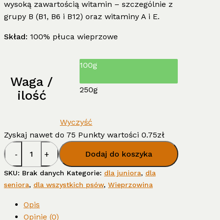
wysoką zawartością witamin – szczególnie z
grupy B (B1, B6 i B12) oraz witaminy A i E.
Skład:
100% płuca wieprzowe
100g
Waga /
250g
ilość
Wyczyść
Zyskaj nawet do 75 Punkty wartości
0.75
zł
ilość
Dodaj do koszyka
Płuca
wieprzowe
SKU:
Brak danych
Kategorie:
dla juniora
,
dla
kostka
seniora
,
dla wszystkich psów
,
Wieprzowina
Opis
Opinie (0)