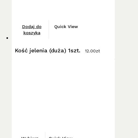
Dodaj do
Quick View
koszyka
Kość jelenia (duża) 1szt.
12.00
zł
Ten