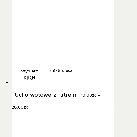
Ten
Wybierz
Quick View
produkt
opcje
ma
wiele
Ucho wołowe z futrem
10.00
zł
–
wariantów.
Zakres
Opcje
28.00
zł
cen:
można
od
wybrać
10.00zł
do
na
28.00zł