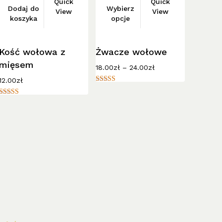
Quick
Quick
Dodaj do
Wybierz
produkt
View
View
koszyka
opcje
ma
wiele
wariantów.
Kość wołowa z
Żwacze wołowe
Opcje
mięsem
Zakres
18.00
zł
–
24.00
zł
można
cen:
12.00
zł
wybrać
od
Oceniono
18.00zł
5.00
na
Oceniono
na 5
do
5.00
stronie
24.00zł
na 5
produktu