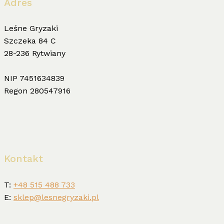
Adres
Leśne Gryzaki
Szczeka 84 C
28-236 Rytwiany
NIP 7451634839
Regon 280547916
Kontakt
T:
+48 515 488 733
E:
sklep@lesnegryzaki.pl