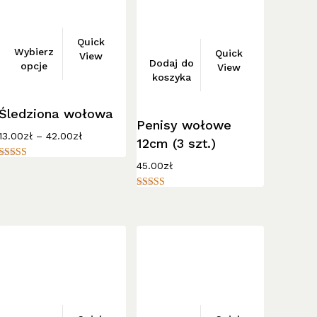
Ten
Quick
Wybierz
produkt
Quick
View
Dodaj do
opcje
View
ma
koszyka
wiele
wariantów.
Śledziona wołowa
Opcje
Penisy wołowe
Zakres
13.00
zł
–
42.00
zł
można
12cm (3 szt.)
cen:
wybrać
od
45.00
zł
Oceniono
13.00zł
5.00
na
na 5
do
stronie
Oceniono
42.00zł
5.00
produktu
na 5
Ten