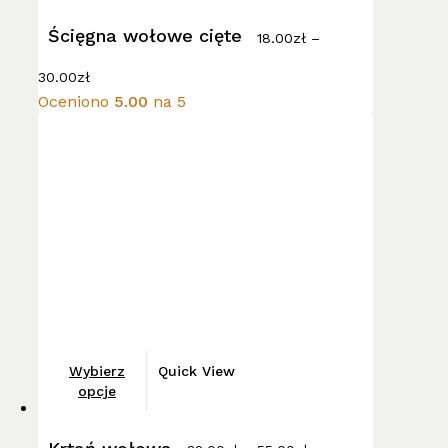
ma
wiele
Ścięgna wołowe cięte
18.00
zł
–
wariantów.
Zakres
Opcje
30.00
zł
cen:
można
Oceniono
5.00
na 5
od
wybrać
18.00zł
do
na
30.00zł
stronie
produktu
Ten
Wybierz
Quick View
produkt
opcje
ma
Zakres
wiele
cen: