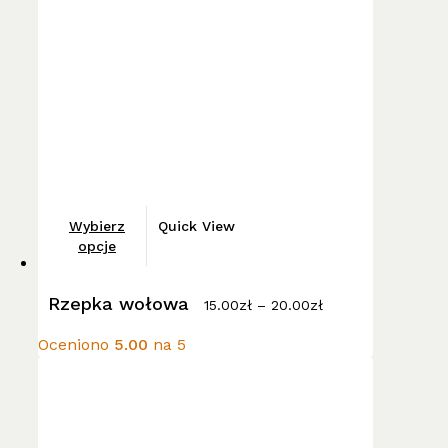
wybrać
na
stronie
produktu
Ten
Wybierz
Quick View
produkt
opcje
ma
Zakres
wiele
Rzepka wołowa
cen:
15.00
zł
–
20.00
zł
wariantów.
od
15.00zł
Opcje
Oceniono
5.00
na 5
do
można
20.00zł
wybrać
na
stronie