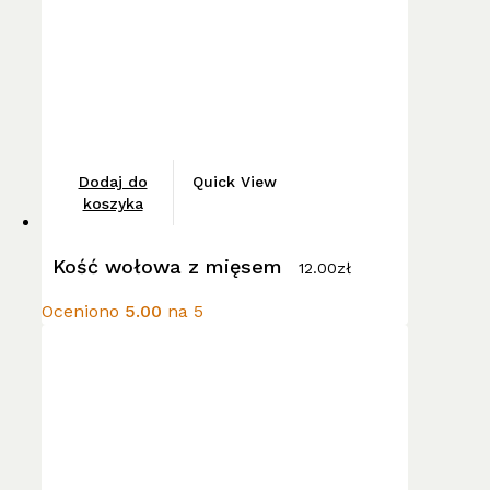
produktu
Dodaj do
Quick View
koszyka
Kość wołowa z mięsem
12.00
zł
Oceniono
5.00
na 5