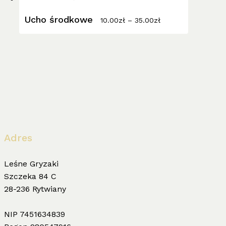
ma
Zakres
wiele
Ucho środkowe
cen:
10.00
zł
–
35.00
zł
wariantów.
od
10.00zł
Opcje
do
można
35.00zł
wybrać
na
stronie
produktu
Adres
Leśne Gryzaki
Szczeka 84 C
28-236 Rytwiany
NIP 7451634839