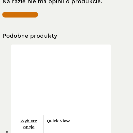
Na razie nie ma opinii o produkcie.
Write a Review
Podobne produkty
Ten
Wybierz
Quick View
produkt
opcje